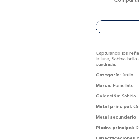
Comparti
Capturando los refle
la luna, Sabbia brill
cuadrada.
Categoría:
Anillo
Marca:
Pomellato
Colección:
Sabbia
Metal principal:
Or
Metal secundario:
Piedra principal:
D
Especificaciones p