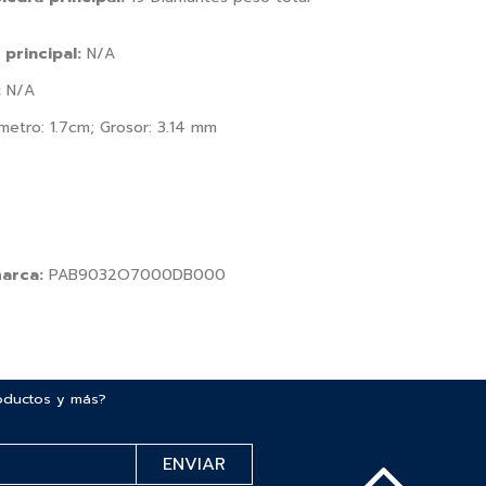
 principal:
N/A
:
N/A
etro: 1.7cm; Grosor: 3.14 mm
marca:
PAB9032O7000DB000
roductos y más?