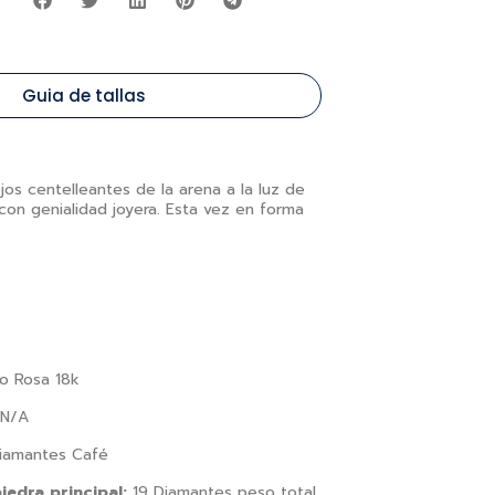
r
Guia de tallas
jos centelleantes de la arena a la luz de
a con genialidad joyera. Esta vez en forma
o Rosa 18k
N/A
iamantes Café
iedra principal:
19 Diamantes peso total