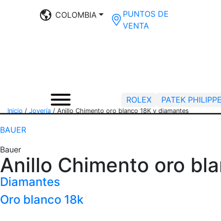
PUNTOS DE
COLOMBIA
VENTA
ROLEX
PATEK PHILIPP
Inicio
/
Joyería
/
Anillo Chimento oro blanco 18K y diamantes
BAUER
Bauer
Anillo Chimento oro bl
Diamantes
Oro blanco 18k