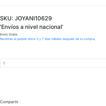
SKU: JOYANI10629
'Envíos a nivel nacional'
Envío Gratis
Recibirás el pedido entre 3 y 7 días hábiles después de tu compra.
Anillo
Chimento
oro
blanco
18K
y
diamantes
quantity
Compartir