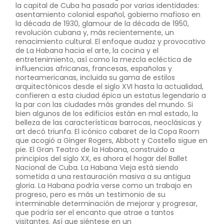
la capital de Cuba ha pasado por varias identidades:
asentamiento colonial español, gobierno mafioso en
la década de 1930, glamour de la década de 1950,
revolución cubana y, más recientemente, un
renacimiento cultural. El enfoque audaz y provocativo
de La Habana hacia el arte, la cocina y el
entretenimiento, así como la mezcla ecléctica de
influencias africanas, francesas, españolas y
norteamericanas, incluida su gama de estilos
arquitectónicos desde el siglo XVI hasta la actualidad,
confieren a esta ciudad épica un estatus legendario a
la par con las ciudades más grandes del mundo. Si
bien algunos de los edificios están en mal estado, la
belleza de las características barrocas, neoclásicas y
art decó triunfa. El icónico cabaret de la Copa Room
que acogió a Ginger Rogers, Abbott y Costello sigue en
pie. El Gran Teatro de la Habana, construido a
principios del siglo XX, es ahora el hogar del Ballet
Nacional de Cuba. La Habana Vieja está siendo
sometida a una restauración masiva a su antigua
gloria. La Habana podría verse como un trabajo en
progreso, pero es más un testimonio de su
interminable determinación de mejorar y progresar,
que podría ser el encanto que atrae a tantos
visitantes. Así que siéntese en un