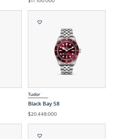
$
17.100.000
Tudor
Black Bay 58
$
20.448.000