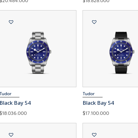
$
20.484.000
$
18.828.000
Tudor
Tudor
Black Bay 54
Black Bay 54
$
18.036.000
$
17.100.000