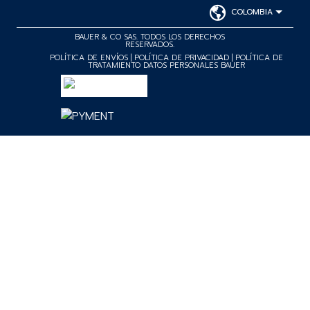
COLOMBIA
BAUER & CO SAS. TODOS LOS DERECHOS
RESERVADOS.
POLÍTICA DE ENVÍOS
|
POLÍTICA DE PRIVACIDAD
|
POLÍTICA DE
TRATAMIENTO DATOS PERSONALES BAUER