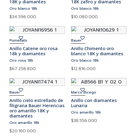
18K y diamantes
18K zafiro y diamantes
Oro blanco 18k
Oro blanco 18k
$
34.596.000
$
10.080.000
Pomellato
Bauer
Anillo Catene oro rosa
Anillo Chimento oro
18k y diamantes
blanco 18K y diamantes
Oro rosa 18k
Oro blanco 18k
$
67.258.800
$
12.816.000
Bauer
Marco Bicego
Anillo cielo estrellado de
Anillo con diamantes
filigrana Bauer Herencias
Lunaria
oro amarillo 18K y
Oro amarillo 18k
diamantes
$
38.556.000
Oro amarillo 18k
$
20.160.000