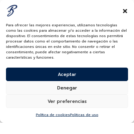
Para ofrecer las mejores experiencias, utilizamos tecnologías
como las cookies para almacenar y/o acceder a la información del
dispositivo. El consentimiento de estas tecnologías nos permitirá
procesar datos como el comportamiento de navegación o las
identificaciones únicas en este sitio. No consentir o retirar el
consentimiento, puede afectar negativamente a ciertas
características y funciones.
Esmeraldas
Aceptar
Denegar
Ver preferencias
Descubre una exclusiva colección de alta joyería con
esmeraldas, una de las piedras preciosas más
deseadas del mundo.
Política de cookies
Politicas de uso
Conoce Más